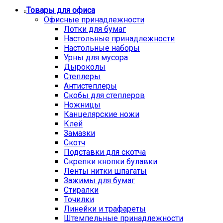
Товары для офиса
Офисные принадлежности
Лотки для бумаг
Настольные принадлежности
Настольные наборы
Урны для мусора
Дыроколы
Степлеры
Антистеплеры
Скобы для степлеров
Ножницы
Канцелярские ножи
Клей
Замазки
Скотч
Подставки для скотча
Скрепки кнопки булавки
Ленты нитки шпагаты
Зажимы для бумаг
Стиралки
Точилки
Линейки и трафареты
Штемпельные принадлежности