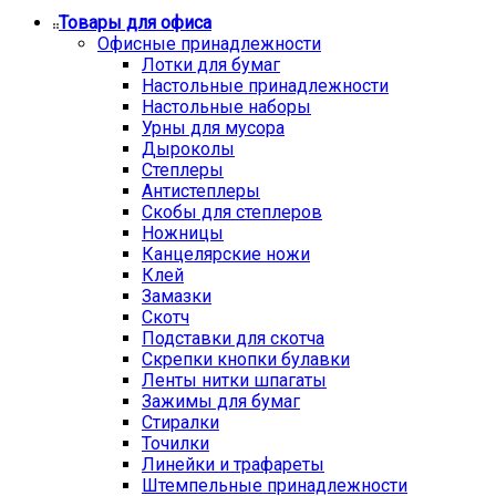
Товары для офиса
Офисные принадлежности
Лотки для бумаг
Настольные принадлежности
Настольные наборы
Урны для мусора
Дыроколы
Степлеры
Антистеплеры
Скобы для степлеров
Ножницы
Канцелярские ножи
Клей
Замазки
Скотч
Подставки для скотча
Скрепки кнопки булавки
Ленты нитки шпагаты
Зажимы для бумаг
Стиралки
Точилки
Линейки и трафареты
Штемпельные принадлежности