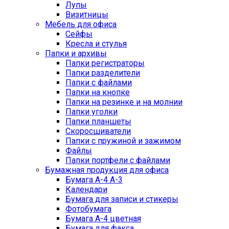
Лупы
Визитницы
Мебель для офиса
Сейфы
Кресла и стулья
Папки и архивы
Папки регистраторы
Папки разделители
Папки с файлами
Папки на кнопке
Папки на резинке и на молнии
Папки уголки
Папки планшеты
Скоросшиватели
Папки с пружиной и зажимом
Файлы
Папки портфели с файлами
Бумажная продукция для офиса
Бумага А-4 А-3
Календари
Бумага для записи и стикеры
Фотобумага
Бумага А-4 цветная
Бумага для факса