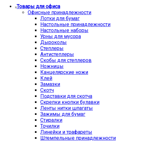
Товары для офиса
Офисные принадлежности
Лотки для бумаг
Настольные принадлежности
Настольные наборы
Урны для мусора
Дыроколы
Степлеры
Антистеплеры
Скобы для степлеров
Ножницы
Канцелярские ножи
Клей
Замазки
Скотч
Подставки для скотча
Скрепки кнопки булавки
Ленты нитки шпагаты
Зажимы для бумаг
Стиралки
Точилки
Линейки и трафареты
Штемпельные принадлежности