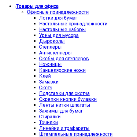
Товары для офиса
Офисные принадлежности
Лотки для бумаг
Настольные принадлежности
Настольные наборы
Урны для мусора
Дыроколы
Степлеры
Антистеплеры
Скобы для степлеров
Ножницы
Канцелярские ножи
Клей
Замазки
Скотч
Подставки для скотча
Скрепки кнопки булавки
Ленты нитки шпагаты
Зажимы для бумаг
Стиралки
Точилки
Линейки и трафареты
Штемпельные принадлежности