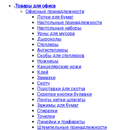
Товары для офиса
Офисные принадлежности
Лотки для бумаг
Настольные принадлежности
Настольные наборы
Урны для мусора
Дыроколы
Степлеры
Антистеплеры
Скобы для степлеров
Ножницы
Канцелярские ножи
Клей
Замазки
Скотч
Подставки для скотча
Скрепки кнопки булавки
Ленты нитки шпагаты
Зажимы для бумаг
Стиралки
Точилки
Линейки и трафареты
Штемпельные принадлежности