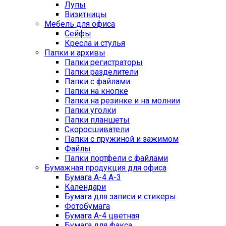
Лупы
Визитницы
Мебель для офиса
Сейфы
Кресла и стулья
Папки и архивы
Папки регистраторы
Папки разделители
Папки с файлами
Папки на кнопке
Папки на резинке и на молнии
Папки уголки
Папки планшеты
Скоросшиватели
Папки с пружиной и зажимом
Файлы
Папки портфели с файлами
Бумажная продукция для офиса
Бумага А-4 А-3
Календари
Бумага для записи и стикеры
Фотобумага
Бумага А-4 цветная
Бумага для факса