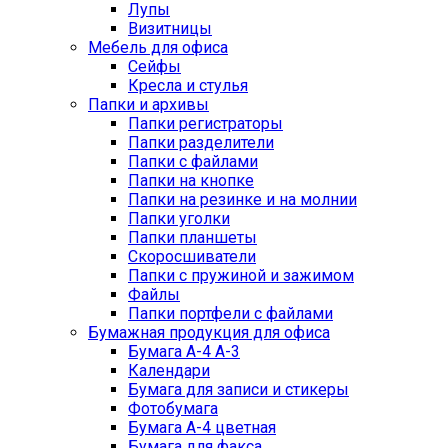
Лупы
Визитницы
Мебель для офиса
Сейфы
Кресла и стулья
Папки и архивы
Папки регистраторы
Папки разделители
Папки с файлами
Папки на кнопке
Папки на резинке и на молнии
Папки уголки
Папки планшеты
Скоросшиватели
Папки с пружиной и зажимом
Файлы
Папки портфели с файлами
Бумажная продукция для офиса
Бумага А-4 А-3
Календари
Бумага для записи и стикеры
Фотобумага
Бумага А-4 цветная
Бумага для факса