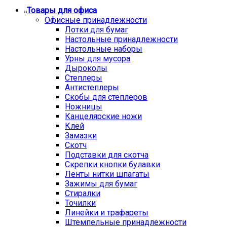
Товары для офиса
Офисные принадлежности
Лотки для бумаг
Настольные принадлежности
Настольные наборы
Урны для мусора
Дыроколы
Степлеры
Антистеплеры
Скобы для степлеров
Ножницы
Канцелярские ножи
Клей
Замазки
Скотч
Подставки для скотча
Скрепки кнопки булавки
Ленты нитки шпагаты
Зажимы для бумаг
Стиралки
Точилки
Линейки и трафареты
Штемпельные принадлежности