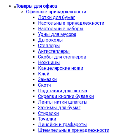
Товары для офиса
Офисные принадлежности
Лотки для бумаг
Настольные принадлежности
Настольные наборы
Урны для мусора
Дыроколы
Степлеры
Антистеплеры
Скобы для степлеров
Ножницы
Канцелярские ножи
Клей
Замазки
Скотч
Подставки для скотча
Скрепки кнопки булавки
Ленты нитки шпагаты
Зажимы для бумаг
Стиралки
Точилки
Линейки и трафареты
Штемпельные принадлежности