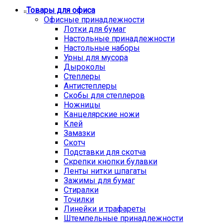
Товары для офиса
Офисные принадлежности
Лотки для бумаг
Настольные принадлежности
Настольные наборы
Урны для мусора
Дыроколы
Степлеры
Антистеплеры
Скобы для степлеров
Ножницы
Канцелярские ножи
Клей
Замазки
Скотч
Подставки для скотча
Скрепки кнопки булавки
Ленты нитки шпагаты
Зажимы для бумаг
Стиралки
Точилки
Линейки и трафареты
Штемпельные принадлежности