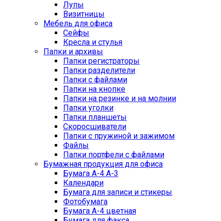
Лупы
Визитницы
Мебель для офиса
Сейфы
Кресла и стулья
Папки и архивы
Папки регистраторы
Папки разделители
Папки с файлами
Папки на кнопке
Папки на резинке и на молнии
Папки уголки
Папки планшеты
Скоросшиватели
Папки с пружиной и зажимом
Файлы
Папки портфели с файлами
Бумажная продукция для офиса
Бумага А-4 А-3
Календари
Бумага для записи и стикеры
Фотобумага
Бумага А-4 цветная
Бумага для факса