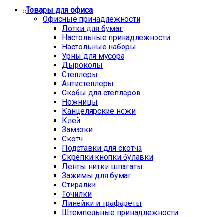
Товары для офиса
Офисные принадлежности
Лотки для бумаг
Настольные принадлежности
Настольные наборы
Урны для мусора
Дыроколы
Степлеры
Антистеплеры
Скобы для степлеров
Ножницы
Канцелярские ножи
Клей
Замазки
Скотч
Подставки для скотча
Скрепки кнопки булавки
Ленты нитки шпагаты
Зажимы для бумаг
Стиралки
Точилки
Линейки и трафареты
Штемпельные принадлежности