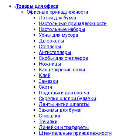
Товары для офиса
Офисные принадлежности
Лотки для бумаг
Настольные принадлежности
Настольные наборы
Урны для мусора
Дыроколы
Степлеры
Антистеплеры
Скобы для степлеров
Ножницы
Канцелярские ножи
Клей
Замазки
Скотч
Подставки для скотча
Скрепки кнопки булавки
Ленты нитки шпагаты
Зажимы для бумаг
Стиралки
Точилки
Линейки и трафареты
Штемпельные принадлежности