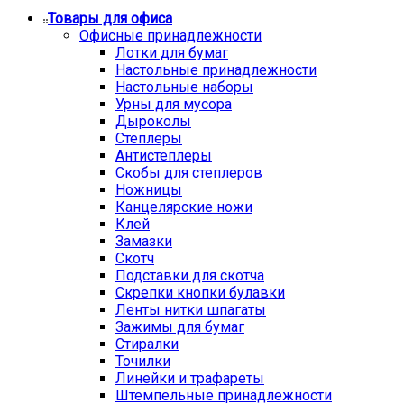
Товары для офиса
Офисные принадлежности
Лотки для бумаг
Настольные принадлежности
Настольные наборы
Урны для мусора
Дыроколы
Степлеры
Антистеплеры
Скобы для степлеров
Ножницы
Канцелярские ножи
Клей
Замазки
Скотч
Подставки для скотча
Скрепки кнопки булавки
Ленты нитки шпагаты
Зажимы для бумаг
Стиралки
Точилки
Линейки и трафареты
Штемпельные принадлежности