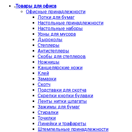
Товары для офиса
Офисные принадлежности
Лотки для бумаг
Настольные принадлежности
Настольные наборы
Урны для мусора
Дыроколы
Степлеры
Антистеплеры
Скобы для степлеров
Ножницы
Канцелярские ножи
Клей
Замазки
Скотч
Подставки для скотча
Скрепки кнопки булавки
Ленты нитки шпагаты
Зажимы для бумаг
Стиралки
Точилки
Линейки и трафареты
Штемпельные принадлежности