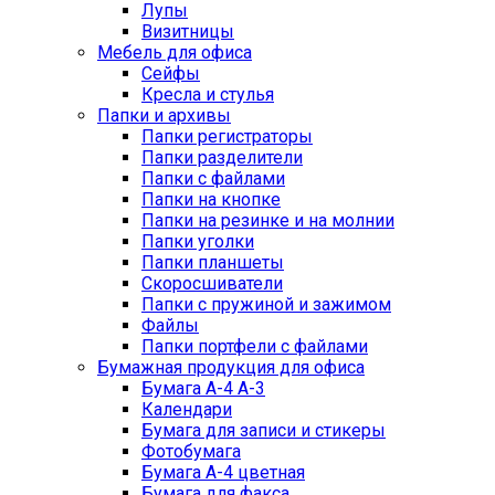
Лупы
Визитницы
Мебель для офиса
Сейфы
Кресла и стулья
Папки и архивы
Папки регистраторы
Папки разделители
Папки с файлами
Папки на кнопке
Папки на резинке и на молнии
Папки уголки
Папки планшеты
Скоросшиватели
Папки с пружиной и зажимом
Файлы
Папки портфели с файлами
Бумажная продукция для офиса
Бумага А-4 А-3
Календари
Бумага для записи и стикеры
Фотобумага
Бумага А-4 цветная
Бумага для факса