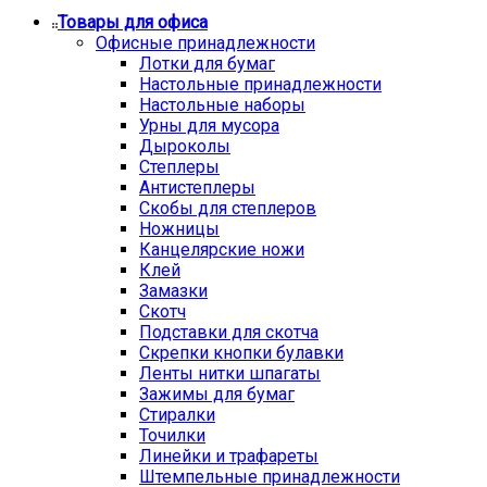
Товары для офиса
Офисные принадлежности
Лотки для бумаг
Настольные принадлежности
Настольные наборы
Урны для мусора
Дыроколы
Степлеры
Антистеплеры
Скобы для степлеров
Ножницы
Канцелярские ножи
Клей
Замазки
Скотч
Подставки для скотча
Скрепки кнопки булавки
Ленты нитки шпагаты
Зажимы для бумаг
Стиралки
Точилки
Линейки и трафареты
Штемпельные принадлежности