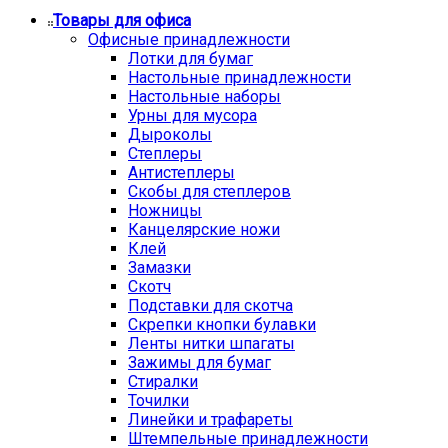
Товары для офиса
Офисные принадлежности
Лотки для бумаг
Настольные принадлежности
Настольные наборы
Урны для мусора
Дыроколы
Степлеры
Антистеплеры
Скобы для степлеров
Ножницы
Канцелярские ножи
Клей
Замазки
Скотч
Подставки для скотча
Скрепки кнопки булавки
Ленты нитки шпагаты
Зажимы для бумаг
Стиралки
Точилки
Линейки и трафареты
Штемпельные принадлежности