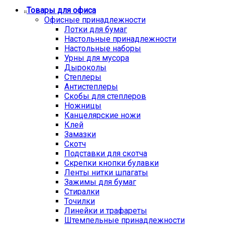
Товары для офиса
Офисные принадлежности
Лотки для бумаг
Настольные принадлежности
Настольные наборы
Урны для мусора
Дыроколы
Степлеры
Антистеплеры
Скобы для степлеров
Ножницы
Канцелярские ножи
Клей
Замазки
Скотч
Подставки для скотча
Скрепки кнопки булавки
Ленты нитки шпагаты
Зажимы для бумаг
Стиралки
Точилки
Линейки и трафареты
Штемпельные принадлежности