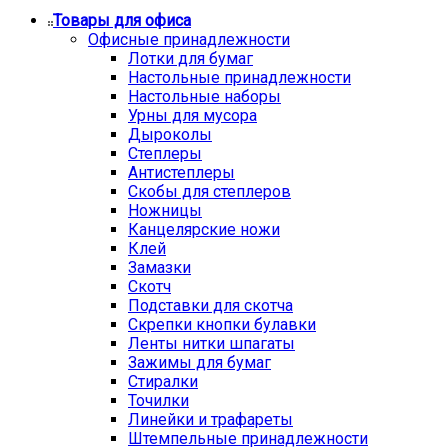
Товары для офиса
Офисные принадлежности
Лотки для бумаг
Настольные принадлежности
Настольные наборы
Урны для мусора
Дыроколы
Степлеры
Антистеплеры
Скобы для степлеров
Ножницы
Канцелярские ножи
Клей
Замазки
Скотч
Подставки для скотча
Скрепки кнопки булавки
Ленты нитки шпагаты
Зажимы для бумаг
Стиралки
Точилки
Линейки и трафареты
Штемпельные принадлежности