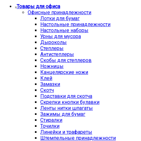
Товары для офиса
Офисные принадлежности
Лотки для бумаг
Настольные принадлежности
Настольные наборы
Урны для мусора
Дыроколы
Степлеры
Антистеплеры
Скобы для степлеров
Ножницы
Канцелярские ножи
Клей
Замазки
Скотч
Подставки для скотча
Скрепки кнопки булавки
Ленты нитки шпагаты
Зажимы для бумаг
Стиралки
Точилки
Линейки и трафареты
Штемпельные принадлежности