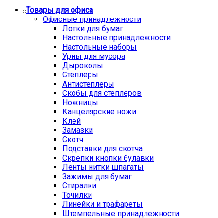
Товары для офиса
Офисные принадлежности
Лотки для бумаг
Настольные принадлежности
Настольные наборы
Урны для мусора
Дыроколы
Степлеры
Антистеплеры
Скобы для степлеров
Ножницы
Канцелярские ножи
Клей
Замазки
Скотч
Подставки для скотча
Скрепки кнопки булавки
Ленты нитки шпагаты
Зажимы для бумаг
Стиралки
Точилки
Линейки и трафареты
Штемпельные принадлежности