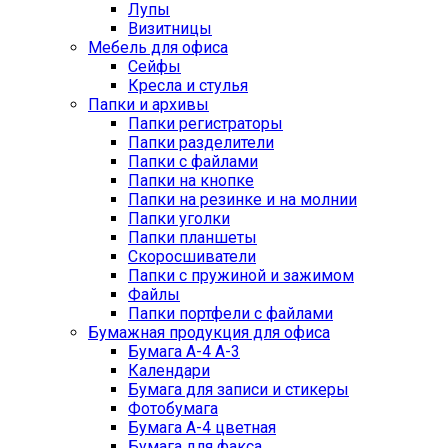
Лупы
Визитницы
Мебель для офиса
Сейфы
Кресла и стулья
Папки и архивы
Папки регистраторы
Папки разделители
Папки с файлами
Папки на кнопке
Папки на резинке и на молнии
Папки уголки
Папки планшеты
Скоросшиватели
Папки с пружиной и зажимом
Файлы
Папки портфели с файлами
Бумажная продукция для офиса
Бумага А-4 А-3
Календари
Бумага для записи и стикеры
Фотобумага
Бумага А-4 цветная
Бумага для факса