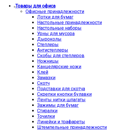
Товары для офиса
Офисные принадлежности
Лотки для бумаг
Настольные принадлежности
Настольные наборы
Урны для мусора
Дыроколы
Степлеры
Антистеплеры
Скобы для степлеров
Ножницы
Канцелярские ножи
Клей
Замазки
Скотч
Подставки для скотча
Скрепки кнопки булавки
Ленты нитки шпагаты
Зажимы для бумаг
Стиралки
Точилки
Линейки и трафареты
Штемпельные принадлежности