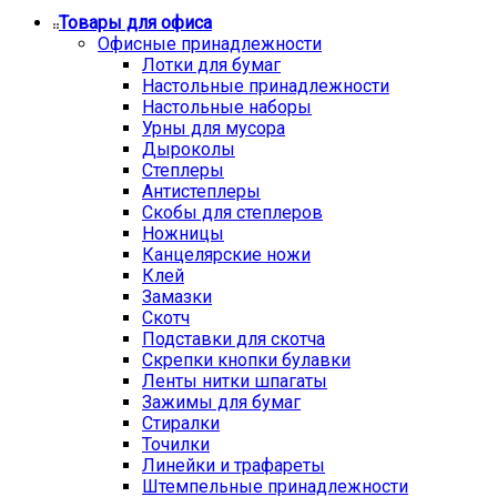
Товары для офиса
Офисные принадлежности
Лотки для бумаг
Настольные принадлежности
Настольные наборы
Урны для мусора
Дыроколы
Степлеры
Антистеплеры
Скобы для степлеров
Ножницы
Канцелярские ножи
Клей
Замазки
Скотч
Подставки для скотча
Скрепки кнопки булавки
Ленты нитки шпагаты
Зажимы для бумаг
Стиралки
Точилки
Линейки и трафареты
Штемпельные принадлежности