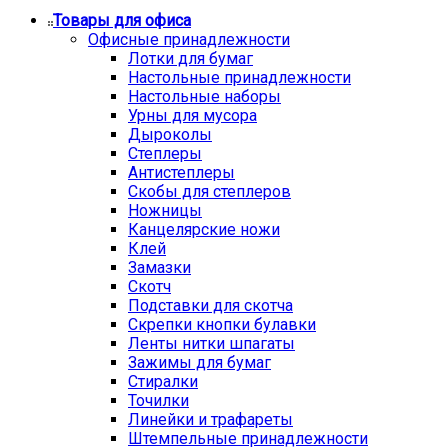
Товары для офиса
Офисные принадлежности
Лотки для бумаг
Настольные принадлежности
Настольные наборы
Урны для мусора
Дыроколы
Степлеры
Антистеплеры
Скобы для степлеров
Ножницы
Канцелярские ножи
Клей
Замазки
Скотч
Подставки для скотча
Скрепки кнопки булавки
Ленты нитки шпагаты
Зажимы для бумаг
Стиралки
Точилки
Линейки и трафареты
Штемпельные принадлежности