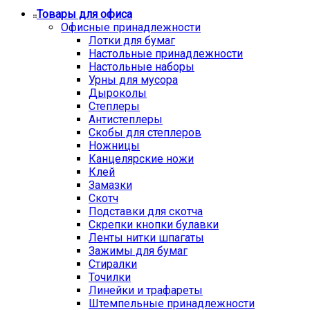
Товары для офиса
Офисные принадлежности
Лотки для бумаг
Настольные принадлежности
Настольные наборы
Урны для мусора
Дыроколы
Степлеры
Антистеплеры
Скобы для степлеров
Ножницы
Канцелярские ножи
Клей
Замазки
Скотч
Подставки для скотча
Скрепки кнопки булавки
Ленты нитки шпагаты
Зажимы для бумаг
Стиралки
Точилки
Линейки и трафареты
Штемпельные принадлежности