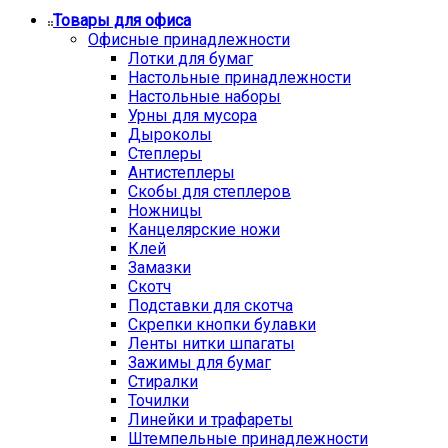
Товары для офиса
Офисные принадлежности
Лотки для бумаг
Настольные принадлежности
Настольные наборы
Урны для мусора
Дыроколы
Степлеры
Антистеплеры
Скобы для степлеров
Ножницы
Канцелярские ножи
Клей
Замазки
Скотч
Подставки для скотча
Скрепки кнопки булавки
Ленты нитки шпагаты
Зажимы для бумаг
Стиралки
Точилки
Линейки и трафареты
Штемпельные принадлежности