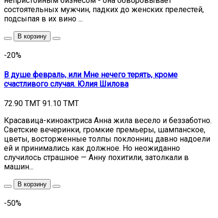
непристойным бизнесом - она обворовывает
состоятельных мужчин, падких до женских прелестей,
подсыпая в их вино ...
В корзину
-20%
В душе февраль, или Мне нечего терять, кроме
счастливого случая. Юлия Шилова
72.90 TMT
91.10 TMT
Красавица-киноактриса Анна жила весело и беззаботно.
Светские вечеринки, громкие премьеры, шампанское,
цветы, восторженные толпы поклонниц давно надоели
ей и принимались как должное. Но неожиданно
случилось страшное — Анну похитили, затолкали в
машин...
В корзину
-50%