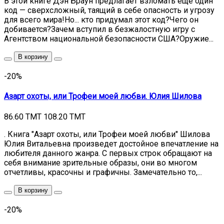
В этой книге Дэн Браун предлагает взломать еще один
код — сверхсложный, таящий в себе опасность и угрозу
для всего мира!Но... кто придумал этот код?Чего он
добивается?Зачем вступил в безжалостную игру с
Агентством национальной безопасности США?Оружие...
В корзину
-20%
Азарт охоты, или Трофеи моей любви. Юлия Шилова
86.60 TMT
108.20 TMT
. Книга "Азарт охоты, или Трофеи моей любви" Шилова
Юлия Витальевна произведет достойное впечатление на
любителя данного жанра. С первых строк обращают на
себя внимание зрительные образы, они во многом
отчетливы, красочны и графичны. Замечательно то,...
В корзину
-20%