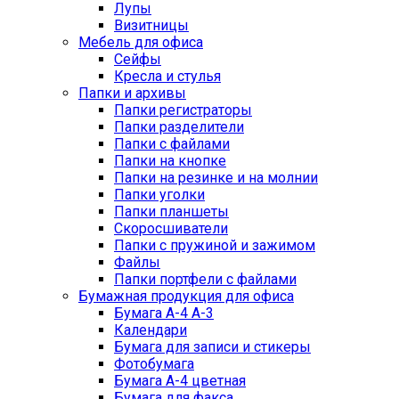
Лупы
Визитницы
Мебель для офиса
Сейфы
Кресла и стулья
Папки и архивы
Папки регистраторы
Папки разделители
Папки с файлами
Папки на кнопке
Папки на резинке и на молнии
Папки уголки
Папки планшеты
Скоросшиватели
Папки с пружиной и зажимом
Файлы
Папки портфели с файлами
Бумажная продукция для офиса
Бумага А-4 А-3
Календари
Бумага для записи и стикеры
Фотобумага
Бумага А-4 цветная
Бумага для факса