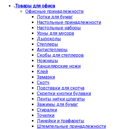
Товары для офиса
Офисные принадлежности
Лотки для бумаг
Настольные принадлежности
Настольные наборы
Урны для мусора
Дыроколы
Степлеры
Антистеплеры
Скобы для степлеров
Ножницы
Канцелярские ножи
Клей
Замазки
Скотч
Подставки для скотча
Скрепки кнопки булавки
Ленты нитки шпагаты
Зажимы для бумаг
Стиралки
Точилки
Линейки и трафареты
Штемпельные принадлежности