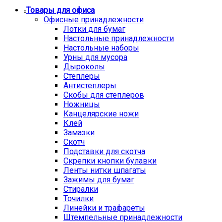
Товары для офиса
Офисные принадлежности
Лотки для бумаг
Настольные принадлежности
Настольные наборы
Урны для мусора
Дыроколы
Степлеры
Антистеплеры
Скобы для степлеров
Ножницы
Канцелярские ножи
Клей
Замазки
Скотч
Подставки для скотча
Скрепки кнопки булавки
Ленты нитки шпагаты
Зажимы для бумаг
Стиралки
Точилки
Линейки и трафареты
Штемпельные принадлежности