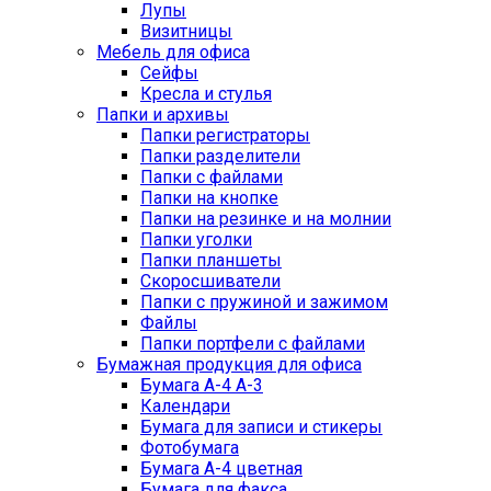
Лупы
Визитницы
Мебель для офиса
Сейфы
Кресла и стулья
Папки и архивы
Папки регистраторы
Папки разделители
Папки с файлами
Папки на кнопке
Папки на резинке и на молнии
Папки уголки
Папки планшеты
Скоросшиватели
Папки с пружиной и зажимом
Файлы
Папки портфели с файлами
Бумажная продукция для офиса
Бумага А-4 А-3
Календари
Бумага для записи и стикеры
Фотобумага
Бумага А-4 цветная
Бумага для факса