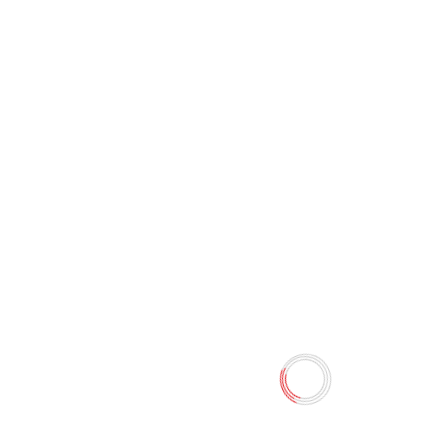
Калькулятор 14 digit СХ-2400
(Dolphin)
0 отзывов
135.00 TMT
150.00 TMT
Наличие:
Есть в наличии
Калькулятор Dolphin CX-2400 в пластиковом корпусе с
14-разрядным ЖК-дисплеем. Позволяет
корректировать введенное число, задавать настройки
округления и количества знаков после запятой.
Калькулятор имеет оптимальный набор
вычислительных функций: основные математические
операции, расчет процентов, запоминание