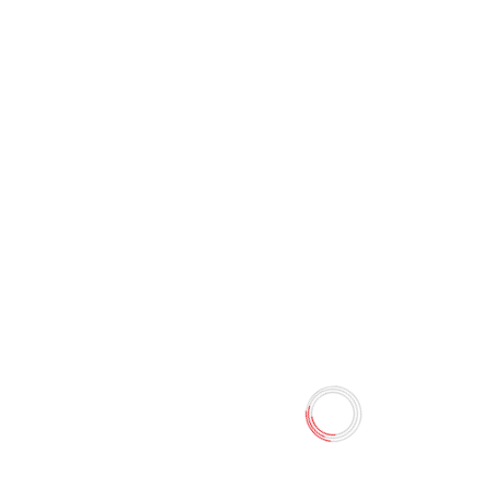
Стиралка "Dolphin" NT-200
0 отзывов
4.30 TMT
5.00 TMT
Наличие:
Есть в наличии
Предназначен для удаления графитовых надписей.
Суперсильный — убирает до 88% грифеля за одно
движение. Средней жесткости. С формулой «без грязи»
— после стирания остается 1 полоска пластика. Цвет-
белый. Ластик поставляется в картонном футляре и
целлофановой обертке. Размер 61×22×12 мм....
Количество
-
+