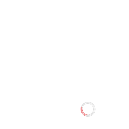
Тетрадь 12 листов в линию
Depder
0 отзывов
0.80 TMT
Наличие:
Есть в наличии
Тетрадь "Depder" 12 листов в линию.
Количество
-
+