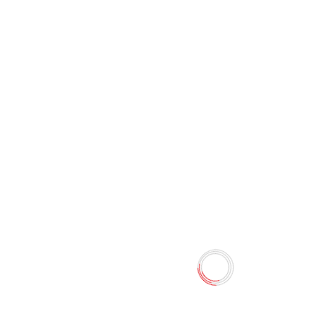
Уничтожитель бумаг+CD 10
л 9915 (Deli)
0 отзывов
4410.00 TMT
4900.00 TMT
Наличие:
Есть в наличии
Уничтожитель бумаг+CD 10 л 9915 (Deli)
Количество
-
+