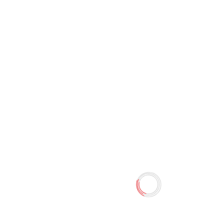
Пленка для переплета 200
мкр А-4 красная 100 шт.
0 отзывов
0.80 TMT
0.94 TMT
Наличие:
Есть в наличии
Количество
-
+