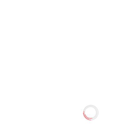
Лоток (металлический
горизонтальный 3 яруса)
2001
0 отзывов
110.00 TMT
Наличие:
Есть в наличии
Лоток горизонтальный - это стильное и удобное
решение для организации порядка и аккуратного
хранения документов, каталогов, журналов и
черновиков на рабочем столе. Сделан из металлической
сетки. Прочный материал, качественная окраска и