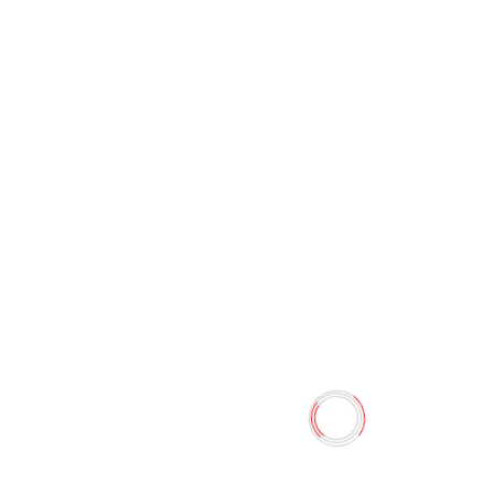
Обложка для учебников
размер А-4 (А-4 5503)
"Dolphin"
0 отзывов
1.70 TMT
2.00 TMT
Наличие:
Есть в наличии
Обложка из прозрачного ПВХ, клапаны выполнены из
цветного ПВХ (цвета: красный). Плотность — 110
мкм.Цена за 1 штуку.
Количество
-
+