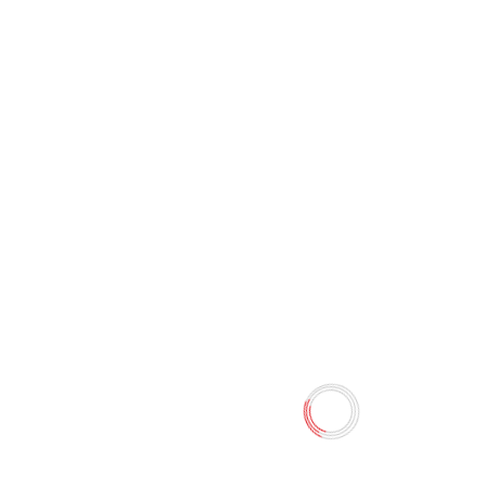
Аппарат для прошивания
пластиковыми пружинами
HP118
0 отзывов
Наличие:
Нет в наличии
Количество
-
+