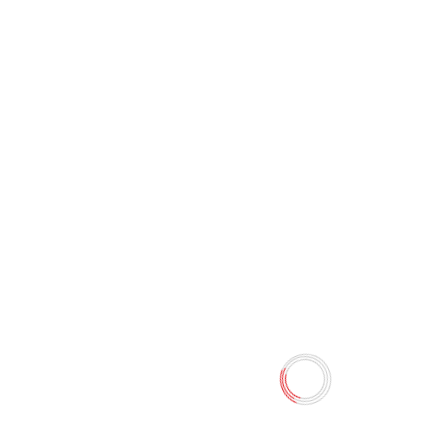
Как наслаждаться жизнью и
получать удовольствие от
работы Д.Карнеги (Попурри)
0 отзывов
148.50 TMT
165.00 TMT
Наличие:
Есть в наличии
Даже если вы относитесь к числу тех счастливчиков,
которые просто обожают свою работу и абсолютно
довольны жизнью, у вас наверняка бывают моменты,
когда всё буквально валится из рук. Проверенные
временем советы Дейла Карнеги помогут каждому из