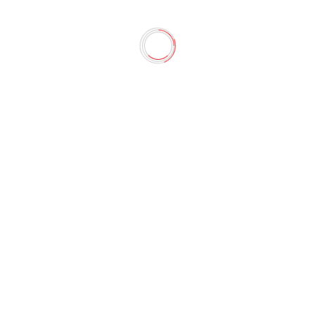
адная лоза (Оригами)
ивых 3Д картин своими руками! Наборы для квиллинга пом
ва-шаблон, цветные ленты из бумаги, инструмент для квилл