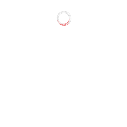
иклопедия
е, науке и технике, истории и культуре. Увлекательные и
аниям.Изучайте мир с ДЕТСКОЙ ЭНЦИКЛОПЕДИЕЙ!...