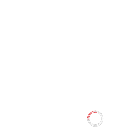
Салфетки Happy birthday (20
шт)
0 отзывов
Наличие:
Нет в наличии
Салфетки Happy birthday В упаковке 20 салфеток.
Обратите внимание, у этого товара несколько вариантов
цвета. В вашем заказе может оказаться любой из них.
Количество
-
+