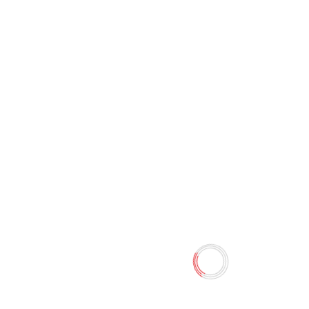
Растения: полная
энциклопедия Школьник
Юлия Константиновна
0 отзывов
366.40 TMT
458.00 TMT
Наличие:
Есть в наличии
Нас окружают тысячи видов растений — деревья и
травы, фрукты и овощи, прекрасные цветы. Каждый
день мы наслаждаемся их видом, пользуемся их
дарами... А много ли мы знаем о них? Наша книга
подарит вам сотни открытий. Вы узнаете о цветке,