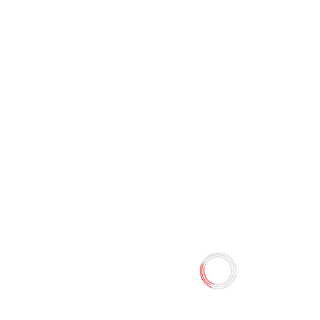
Животные. Полная
энциклопедия Школьник
Ю.К.
0 отзывов
Наличие:
Нет в наличии
На страницах этой книги вы встретитесь с самыми
разными видами животных, каждый раз удивляясь
щедрости природы. Летучие мыши и обыкновенные
тюлени, обезьяны и ящеры, тигры и слоны. Поистине
разнообразие живого мира бесконечно! Из книги вы
узнаете самые невероятные, порой просто