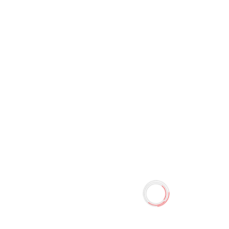
Компасс (40 мм
пластиковый)
0 отзывов
Наличие:
Нет в наличии
Компасс диаметр (пластиковый) .Размер: 42 мм.
Количество
-
+