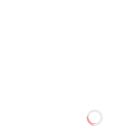
Моющее средство для
посуды"Tac Hil" Limon (500
мл)
0 отзывов
12.00 TMT
Наличие:
Есть в наличии
Хорошо пенится, отлично отмывает, благодаря
натуральным экологичным ПАВ, попадая в воду не
загрязняет её. Хорошо избавляет от жирных пятен.
Гипоаллергенно, содержит мягкое средство
защищающее кожу рук! Аромат лимона! Веселое мытье