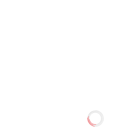
Швабра для окон длинний
MC-WB30-01 98999
0 отзывов
58.80 TMT
65.30 TMT
Наличие:
Есть в наличии
Швабра для окон MC-WB30-01 C губкой - 30см
телескопическая ручка выдвигается до 2 м
Количество
-
+