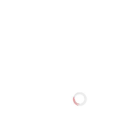
Влажные салфетки "Tac Hil"
Gül (100 шт)
0 отзывов
18.00 TMT
Наличие:
Есть в наличии
Влажные салфетки "Tac Hil"Gül. В упаковке 100 салфеток.
Количество
-
+