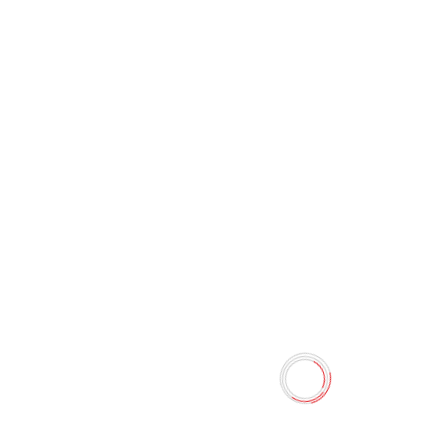
Средство для чистки
унитазов "Sanfor " WC Гель
Свежесть и чистота (750 г)
1261
0 отзывов
Наличие:
Нет в наличии
Средство Sanfor "Super Power" мгновенно удаляет
застарелые пятна ржавчины, известковый налет,
мочевой камень и грязь с поверхности унитазов.
Убивает 99,9% микробов и уничтожает неприятные