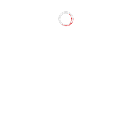
or " Зеленый Цитрус (500 мл)
ости. Предназначен для комплексного ухода за душевой к
мированных поверхностей....