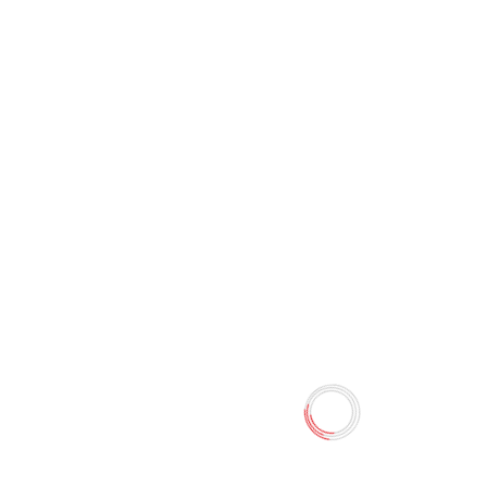
Чистящее средство "Ernet"
(750 мл)
0 отзывов
Наличие:
Нет в наличии
Очищает керамическую плитку,металлические
поверхности,краны,душевые системы,эмалированные
поверхности,другие стойкие к кислотам поверхности от
накипи и мыльных пятен.
Количество
-
+