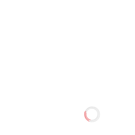
Средство для удаления
извести "Ernet" (900 мл)
0 отзывов
Наличие:
Нет в наличии
Объем: 900 мл. Вид продукции: очиститель. Тип
поверхности: акрил, различные поверхности, стекло,
кафель, плитка. Загрязнение: известковый налет,
ржавчина, устойчивые загрязнения. Назначение:
универсальное....
Количество
-
+