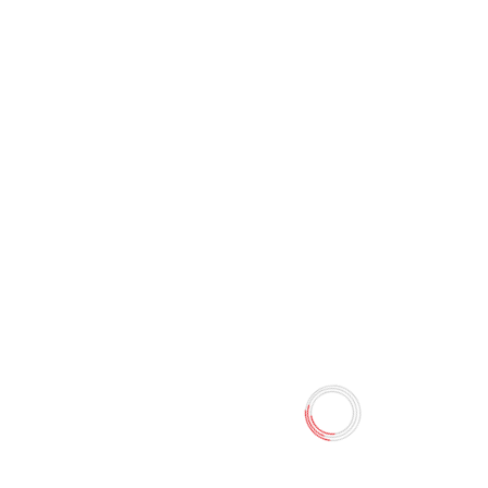
Салфетки (ассорти)
0 отзывов
Наличие:
Нет в наличии
Когда нет таких средств под рукой, можно
воспользоваться специальными салфетками. Они
просты и удобны.
Количество
-
+