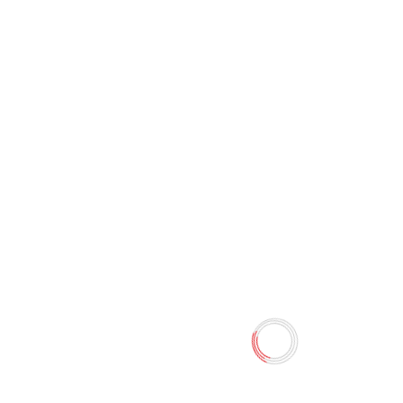
Салфетки (горошек с
цветочками цвет ассорти)
0 отзывов
Наличие:
Нет в наличии
Когда нет таких средств под рукой, можно
воспользоваться специальными салфетками. Они
просты и удобны.
Количество
-
+