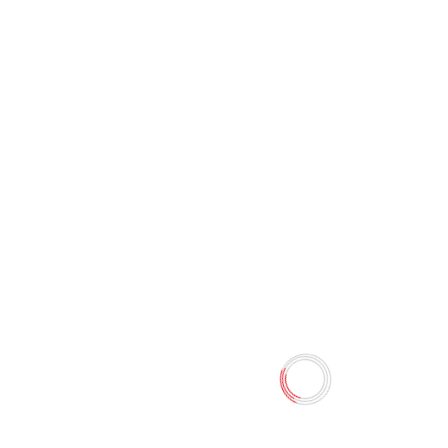
Подвесной очиститель для
унитаза "Chirton"
Цитрусовый микс (45 г)
0 отзывов
Наличие:
Нет в наличии
Подвесной очиститель предназначен для обеспечения
гигиенической чистоты унитаза. Эффективно очищает
поверхность унитаза от различных загрязнений,
предотвращая образование известкового налета и
водного камня. Уничтожает бактерии даже в самых
труднодоступных местах. Создает обильную пену и